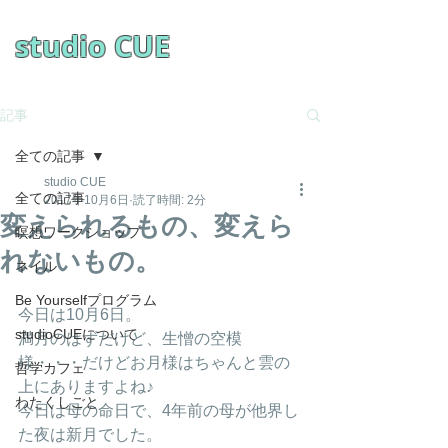
​studio CUE
記事
全ての記事
studio CUE
全ての記事
2017年10月6日
読了時間: 2分
変えられるもの、変えら
瞑想ワークショップ
れないもの。
ネイル
Be Yourselfプログラム
今日は10月6日。
studioCUEについて
満月のはずだけど、生憎の空模
様・・・だけどお月様はちゃんと雲の
哲学カフェ
上にありますよね♪
わたくしごと
今日は母の命日で、4年前の母が他界し
た夜は新月でした。