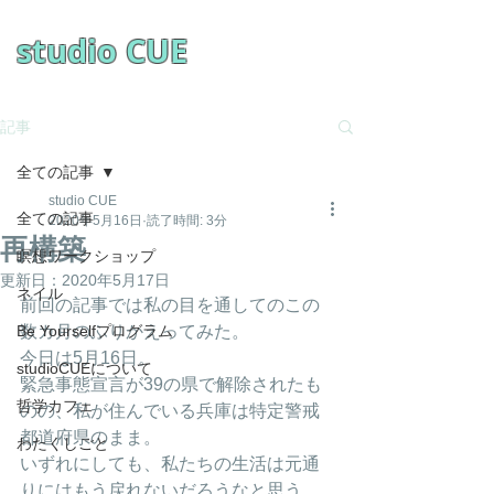
​studio CUE
記事
全ての記事
studio CUE
全ての記事
2020年5月16日
読了時間: 3分
再構築
瞑想ワークショップ
更新日：
2020年5月17日
ネイル
前回の記事では私の目を通してのこの
Be Yourselfプログラム
数カ月のふりかえってみた。
今日は5月16日。
studioCUEについて
緊急事態宣言が39の県で解除されたも
哲学カフェ
のの、私が住んでいる兵庫は特定警戒
都道府県のまま。
わたくしごと
いずれにしても、私たちの生活は元通
りにはもう戻れないだろうなと思う。